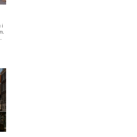
 i
m.
.