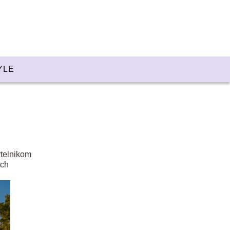
YLE
ytelnikom
ych