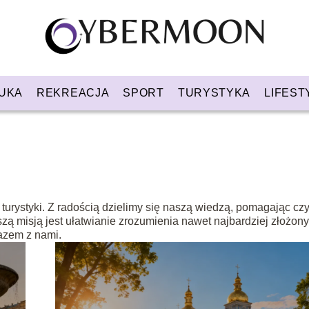
UKA
REKREACJA
SPORT
TURYSTYKA
LIFEST
turystyki. Z radością dzielimy się naszą wiedzą, pomagając cz
zą misją jest ułatwianie zrozumienia nawet najbardziej złożon
azem z nami.