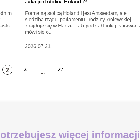
Jaka jest stolica Holandii?
odnim
Formalną stolicą Holandii jest Amsterdam, ale
,
siedziba rządu, parlamentu i rodziny królewskiej
iasto
znajduje się w Hadze. Taki podział funkcji sprawia, 
mówi się o...
2026-07-21
2
3
27
...
otrzebujesz więcej informacj