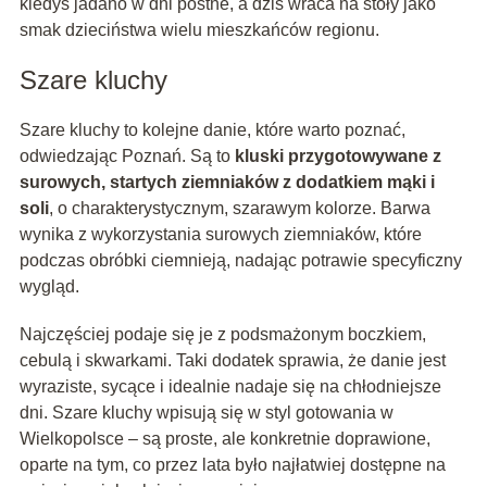
kiedyś jadano w dni postne, a dziś wraca na stoły jako
smak dzieciństwa wielu mieszkańców regionu.
Szare kluchy
Szare kluchy to kolejne danie, które warto poznać,
odwiedzając Poznań. Są to
kluski przygotowywane z
surowych, startych ziemniaków z dodatkiem mąki i
soli
, o charakterystycznym, szarawym kolorze. Barwa
wynika z wykorzystania surowych ziemniaków, które
podczas obróbki ciemnieją, nadając potrawie specyficzny
wygląd.
Najczęściej podaje się je z podsmażonym boczkiem,
cebulą i skwarkami. Taki dodatek sprawia, że danie jest
wyraziste, sycące i idealnie nadaje się na chłodniejsze
dni. Szare kluchy wpisują się w styl gotowania w
Wielkopolsce – są proste, ale konkretnie doprawione,
oparte na tym, co przez lata było najłatwiej dostępne na