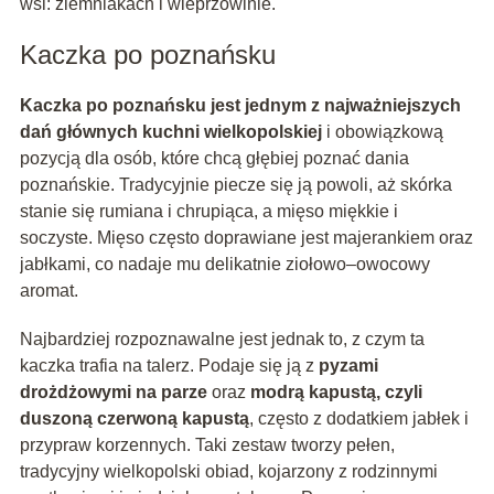
wsi: ziemniakach i wieprzowinie.
Kaczka po poznańsku
Kaczka po poznańsku jest jednym z najważniejszych
dań głównych kuchni wielkopolskiej
i obowiązkową
pozycją dla osób, które chcą głębiej poznać dania
poznańskie. Tradycyjnie piecze się ją powoli, aż skórka
stanie się rumiana i chrupiąca, a mięso miękkie i
soczyste. Mięso często doprawiane jest majerankiem oraz
jabłkami, co nadaje mu delikatnie ziołowo–owocowy
aromat.
Najbardziej rozpoznawalne jest jednak to, z czym ta
kaczka trafia na talerz. Podaje się ją z
pyzami
drożdżowymi na parze
oraz
modrą kapustą, czyli
duszoną czerwoną kapustą
, często z dodatkiem jabłek i
przypraw korzennych. Taki zestaw tworzy pełen,
tradycyjny wielkopolski obiad, kojarzony z rodzinnymi