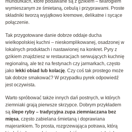
mundurkach, które podawane są z gzikiem – twarogiem
wymieszanym ze śmietaną, cebulą i przyprawami. Proste
składniki tworzą wyjątkowo kremowe, delikatne i sycące
połączenie.
Tak przygotowane danie dobrze oddaje ducha
wielkopolskiej kuchni – nieskomplikowanej, osadzonej w
lokalnych produktach i nastawionej na konkret. Pyry z
gzikiem znajdziesz w restauracjach serwujących kuchnię
regionalną, ale też na festynach czy jarmarkach, często
jako
lekki obiad lub kolację
. Czy coś tak prostego może
tak dobrze smakować? W przypadku pyrek odpowiedź
jest oczywista.
Warto spróbować także innych dań postnych, w których
ziemniaki grają pierwsze skrzypce. Dobrym przykładem
są
ślepe ryby – tradycyjna zupa ziemniaczana bez
mięsa
, często zabielana śmietaną i doprawiana
majerankiem. To prosta, rozgrzewająca potrawa, którą