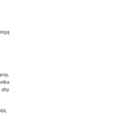
 mogą
erię,
letka
, aby
ają