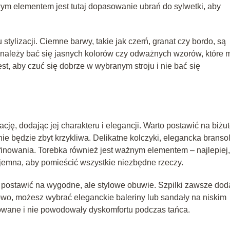
m elementem jest tutaj dopasowanie ubrań do sylwetki, aby
stylizacji. Ciemne barwy, takie jak czerń, granat czy bordo, są
 należy bać się jasnych kolorów czy odważnych wzorów, które
t, aby czuć się dobrze w wybranym stroju i nie bać się
ję, dodając jej charakteru i elegancji. Warto postawić na biżut
ie będzie zbyt krzykliwa. Delikatne kolczyki, elegancka branso
finowania. Torebka również jest ważnym elementem – najlepiej
ojemna, aby pomieścić wszystkie niezbędne rzeczy.
to postawić na wygodne, ale stylowe obuwie. Szpilki zawsze dod
rtowo, możesz wybrać eleganckie baleriny lub sandały na niskim
sowane i nie powodowały dyskomfortu podczas tańca.