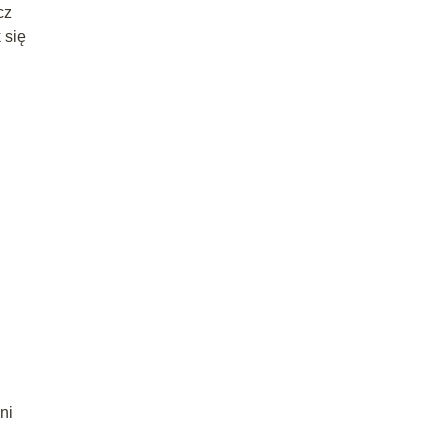
cz
 się
ni