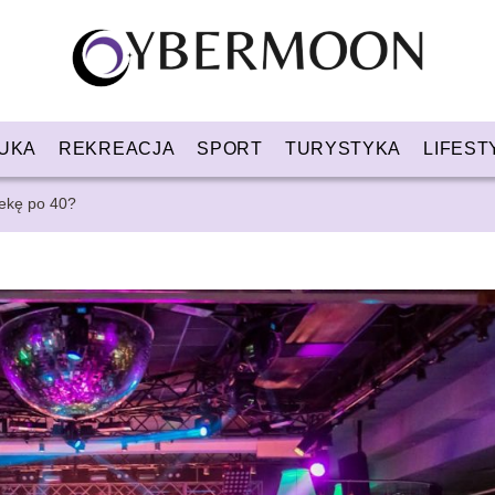
UKA
REKREACJA
SPORT
TURYSTYKA
LIFEST
tekę po 40?