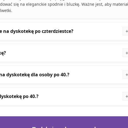
ować się na eleganckie spodnie i bluzkę. Ważne jest, aby materia
lwetki.
e na dyskotekę po czterdziestce?
kę?
na dyskotekę dla osoby po 40.?
dyskotekę po 40.?