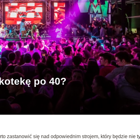
skotekę po 40?
rto zastanowić się nad odpowiednim strojem, który będzie nie t