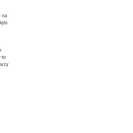
ć na
łębi
e
 to
arzy