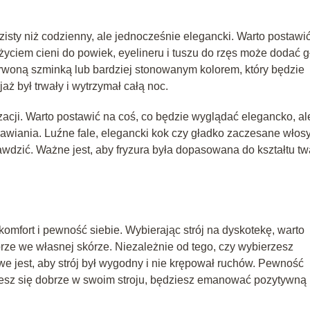
isty niż codzienny, ale jednocześnie elegancki. Warto postawi
yciem cieni do powiek, eyelineru i tuszu do rzęs może dodać g
rwoną szminką lub bardziej stonowanym kolorem, który będzie
jaż był trwały i wytrzymał całą noc.
izacji. Warto postawić na coś, co będzie wyglądać elegancko, al
wiania. Luźne fale, elegancki kok czy gładko zaczesane włosy
prawdzić. Ważne jest, aby fryzura była dopasowana do kształtu tw
komfort i pewność siebie. Wybierając strój na dyskotekę, warto
brze we własnej skórze. Niezależnie od tego, czy wybierzesz
we jest, aby strój był wygodny i nie krępował ruchów. Pewność
ujesz się dobrze w swoim stroju, będziesz emanować pozytywną