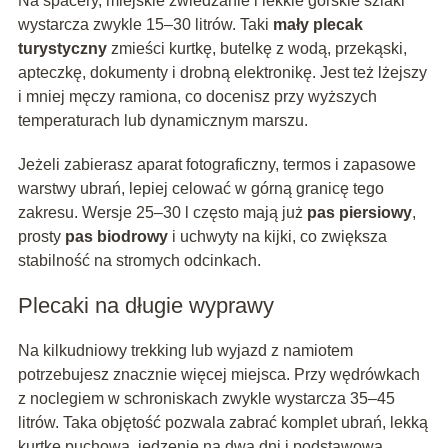
Na spacery, miejskie zwiedzanie i lekkie górskie szlaki
wystarcza zwykle 15–30 litrów. Taki
mały plecak
turystyczny
zmieści kurtkę, butelkę z wodą, przekąski,
apteczkę, dokumenty i drobną elektronikę. Jest też lżejszy
i mniej męczy ramiona, co docenisz przy wyższych
temperaturach lub dynamicznym marszu.
Jeżeli zabierasz aparat fotograficzny, termos i zapasowe
warstwy ubrań, lepiej celować w górną granicę tego
zakresu. Wersje 25–30 l często mają już
pas piersiowy
,
prosty
pas biodrowy
i uchwyty na kijki, co zwiększa
stabilność na stromych odcinkach.
Plecaki na długie wyprawy
Na kilkudniowy trekking lub wyjazd z namiotem
potrzebujesz znacznie więcej miejsca. Przy wędrówkach
z noclegiem w schroniskach zwykle wystarcza 35–45
litrów. Taka objętość pozwala zabrać komplet ubrań, lekką
kurtkę puchową, jedzenie na dwa dni i podstawową