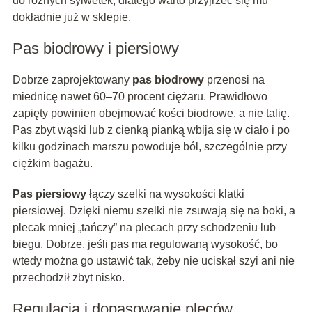
do różnych sylwetek, dlatego warto przyjrzeć się mu
dokładnie już w sklepie.
Pas biodrowy i piersiowy
Dobrze zaprojektowany
pas biodrowy
przenosi na
miednicę nawet 60–70 procent ciężaru. Prawidłowo
zapięty powinien obejmować kości biodrowe, a nie talię.
Pas zbyt wąski lub z cienką pianką wbija się w ciało i po
kilku godzinach marszu powoduje ból, szczególnie przy
ciężkim bagażu.
Pas piersiowy
łączy szelki na wysokości klatki
piersiowej. Dzięki niemu szelki nie zsuwają się na boki, a
plecak mniej „tańczy” na plecach przy schodzeniu lub
biegu. Dobrze, jeśli pas ma regulowaną wysokość, bo
wtedy można go ustawić tak, żeby nie uciskał szyi ani nie
przechodził zbyt nisko.
Regulacja i dopasowanie pleców