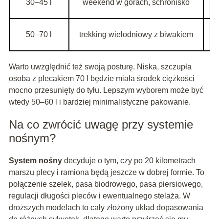
30–45 l
weekend w górach, schronisko
50–70 l
trekking wielodniowy z biwakiem
b
Warto uwzględnić też swoją posturę. Niska, szczupła
osoba z plecakiem 70 l będzie miała środek ciężkości
mocno przesunięty do tyłu. Lepszym wyborem może być
wtedy 50–60 l i bardziej minimalistyczne pakowanie.
Na co zwrócić uwagę przy systemie
nośnym?
System nośny
decyduje o tym, czy po 20 kilometrach
marszu plecy i ramiona będą jeszcze w dobrej formie. To
połączenie szelek, pasa biodrowego, pasa piersiowego,
regulacji długości pleców i ewentualnego stelaża. W
droższych modelach to cały złożony układ dopasowania