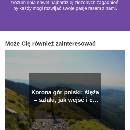
zrozumienia nawet najbardziej złożonych zagadnień,
by każdy mógł rozwijać swoje pasje razem z nami.
Może Cię również zainteresować
Korona gór polski: ślęża
– szlaki, jak wejść i co
zobaczyć