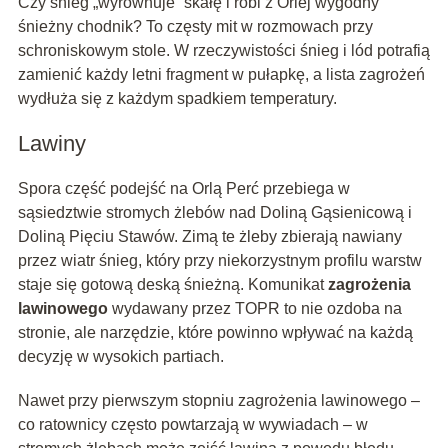
Czy śnieg „wyrównuje” skałę i robi z Orlej wygodny
śnieżny chodnik? To częsty mit w rozmowach przy
schroniskowym stole. W rzeczywistości śnieg i lód potrafią
zamienić każdy letni fragment w pułapkę, a lista zagrożeń
wydłuża się z każdym spadkiem temperatury.
Lawiny
Spora część podejść na Orlą Perć przebiega w
sąsiedztwie stromych żlebów nad Doliną Gąsienicową i
Doliną Pięciu Stawów. Zimą te żleby zbierają nawiany
przez wiatr śnieg, który przy niekorzystnym profilu warstw
staje się gotową deską śnieżną. Komunikat
zagrożenia
lawinowego
wydawany przez TOPR to nie ozdoba na
stronie, ale narzędzie, które powinno wpływać na każdą
decyzję w wysokich partiach.
Nawet przy pierwszym stopniu zagrożenia lawinowego –
co ratownicy często powtarzają w wywiadach – w