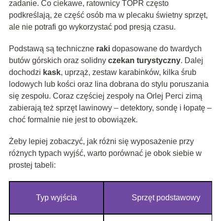
zadanie. Co ciekawe, ratownicy TOPR często
podkreślają, że część osób ma w plecaku świetny sprzęt,
ale nie potrafi go wykorzystać pod presją czasu.
Podstawą są techniczne
raki
dopasowane do twardych
butów górskich oraz solidny
czekan turystyczny
. Dalej
dochodzi
kask
, uprząż, zestaw karabinków, kilka śrub
lodowych lub kości oraz lina dobrana do stylu poruszania
się zespołu. Coraz częściej zespoły na Orlej Perci zimą
zabierają też sprzęt lawinowy – detektory, sondę i łopatę –
choć formalnie nie jest to obowiązek.
Żeby lepiej zobaczyć, jak różni się wyposażenie przy
różnych typach wyjść, warto porównać je obok siebie w
prostej tabeli:
Typ wyjścia
Sprzęt podstawowy