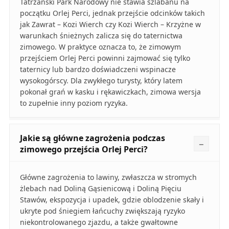
Tatrzański Park Narodowy nie stawia szlabanu na
początku Orlej Perci, jednak przejście odcinków takich
jak Zawrat – Kozi Wierch czy Kozi Wierch – Krzyżne w
warunkach śnieżnych zalicza się do taternictwa
zimowego. W praktyce oznacza to, że zimowym
przejściem Orlej Perci powinni zajmować się tylko
taternicy lub bardzo doświadczeni wspinacze
wysokogórscy. Dla zwykłego turysty, który latem
pokonał grań w kasku i rękawiczkach, zimowa wersja
to zupełnie inny poziom ryzyka.
Jakie są główne zagrożenia podczas
zimowego przejścia Orlej Perci?
Główne zagrożenia to lawiny, zwłaszcza w stromych
żlebach nad Doliną Gąsienicową i Doliną Pięciu
Stawów, ekspozycja i upadek, gdzie oblodzenie skały i
ukryte pod śniegiem łańcuchy zwiększają ryzyko
niekontrolowanego zjazdu, a także gwałtowne