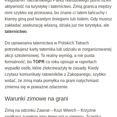
Regulamin Tatrzańskiego Parku Narodowego jasno dzieli
aktywność na turystykę i taternictwo. Zimą granica między
nimi szybko się przesuwa, bo znane ci latem łańcuchy i
klamry giną pod twardym śniegiem lub lodem. Gdy musisz
zakładać asekurację własną, działa już nie turystyka, ale
taternictwo
.
Do uprawiania taternictwa w Polskich Tatrach
potrzebujesz karty taternika lub udziału w zorganizowanej
akcji szkoleniowej. To realny wymóg, a nie pusta
formalność, bo
TOPR
co roku opisuje w raportach
wypadki osób, które zlekceważyły te zasady. Kiedy
czytasz komunikaty ratowników z Zakopanego, szybko
widać, że zimą mała pomyłka na grani natychmiast
zmienia się w poważne zdarzenie.
Warunki zimowe na grani
Zimą na odcinku Zawrat – Kozi Wierch – Krzyżne
spotkasz zupełnie inny teren niż w sierpniu. Ścieżka