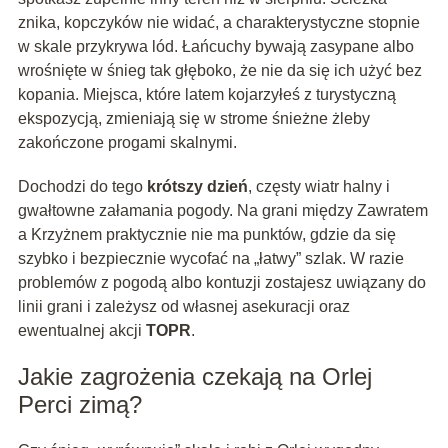
znika, kopczyków nie widać, a charakterystyczne stopnie
w skale przykrywa lód. Łańcuchy bywają zasypane albo
wrośnięte w śnieg tak głęboko, że nie da się ich użyć bez
kopania. Miejsca, które latem kojarzyłeś z turystyczną
ekspozycją, zmieniają się w strome śnieżne żleby
zakończone progami skalnymi.
Dochodzi do tego
krótszy dzień
, częsty wiatr halny i
gwałtowne załamania pogody. Na grani między Zawratem
a Krzyżnem praktycznie nie ma punktów, gdzie da się
szybko i bezpiecznie wycofać na „łatwy” szlak. W razie
problemów z pogodą albo kontuzji zostajesz uwiązany do
linii grani i zależysz od własnej asekuracji oraz
ewentualnej akcji
TOPR
.
Jakie zagrożenia czekają na Orlej
Perci zimą?