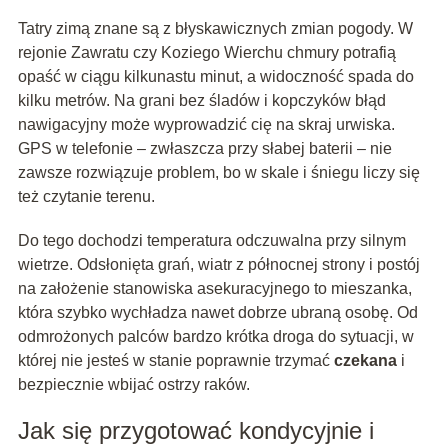
Tatry zimą znane są z błyskawicznych zmian pogody. W
rejonie Zawratu czy Koziego Wierchu chmury potrafią
opaść w ciągu kilkunastu minut, a widoczność spada do
kilku metrów. Na grani bez śladów i kopczyków błąd
nawigacyjny może wyprowadzić cię na skraj urwiska.
GPS w telefonie – zwłaszcza przy słabej baterii – nie
zawsze rozwiązuje problem, bo w skale i śniegu liczy się
też czytanie terenu.
Do tego dochodzi temperatura odczuwalna przy silnym
wietrze. Odsłonięta grań, wiatr z północnej strony i postój
na założenie stanowiska asekuracyjnego to mieszanka,
która szybko wychładza nawet dobrze ubraną osobę. Od
odmrożonych palców bardzo krótka droga do sytuacji, w
której nie jesteś w stanie poprawnie trzymać
czekana
i
bezpiecznie wbijać ostrzy raków.
Jak się przygotować kondycyjnie i