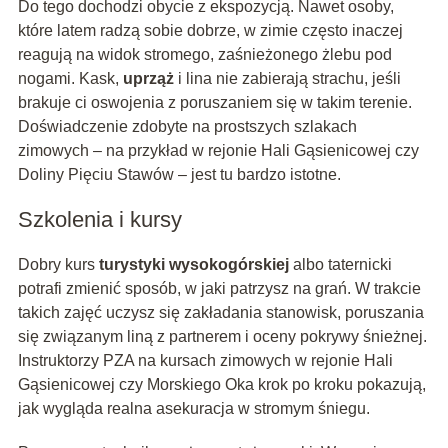
Do tego dochodzi obycie z ekspozycją. Nawet osoby,
które latem radzą sobie dobrze, w zimie często inaczej
reagują na widok stromego, zaśnieżonego żlebu pod
nogami. Kask,
uprząż
i lina nie zabierają strachu, jeśli
brakuje ci oswojenia z poruszaniem się w takim terenie.
Doświadczenie zdobyte na prostszych szlakach
zimowych – na przykład w rejonie Hali Gąsienicowej czy
Doliny Pięciu Stawów – jest tu bardzo istotne.
Szkolenia i kursy
Dobry kurs
turystyki wysokogórskiej
albo taternicki
potrafi zmienić sposób, w jaki patrzysz na grań. W trakcie
takich zajęć uczysz się zakładania stanowisk, poruszania
się związanym liną z partnerem i oceny pokrywy śnieżnej.
Instruktorzy PZA na kursach zimowych w rejonie Hali
Gąsienicowej czy Morskiego Oka krok po kroku pokazują,
jak wygląda realna asekuracja w stromym śniegu.