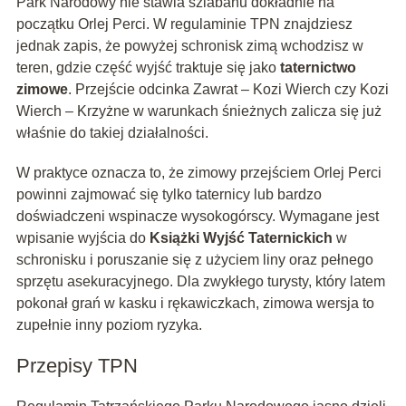
Park Narodowy nie stawia szlabanu dokładnie na
początku Orlej Perci. W regulaminie TPN znajdziesz
jednak zapis, że powyżej schronisk zimą wchodzisz w
teren, gdzie część wyjść traktuje się jako
taternictwo
zimowe
. Przejście odcinka Zawrat – Kozi Wierch czy Kozi
Wierch – Krzyżne w warunkach śnieżnych zalicza się już
właśnie do takiej działalności.
W praktyce oznacza to, że zimowy przejściem Orlej Perci
powinni zajmować się tylko taternicy lub bardzo
doświadczeni wspinacze wysokogórscy. Wymagane jest
wpisanie wyjścia do
Książki Wyjść Taternickich
w
schronisku i poruszanie się z użyciem liny oraz pełnego
sprzętu asekuracyjnego. Dla zwykłego turysty, który latem
pokonał grań w kasku i rękawiczkach, zimowa wersja to
zupełnie inny poziom ryzyka.
Przepisy TPN