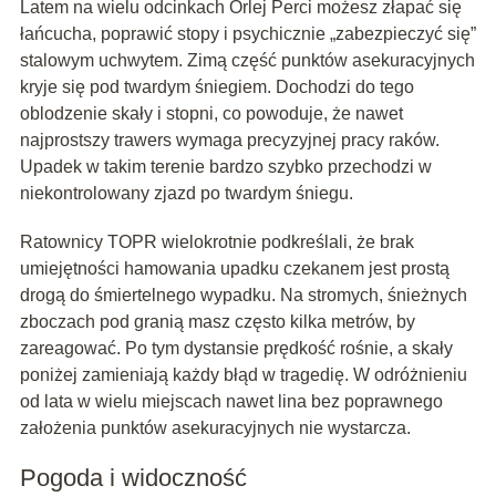
Latem na wielu odcinkach Orlej Perci możesz złapać się
łańcucha, poprawić stopy i psychicznie „zabezpieczyć się”
stalowym uchwytem. Zimą część punktów asekuracyjnych
kryje się pod twardym śniegiem. Dochodzi do tego
oblodzenie skały i stopni, co powoduje, że nawet
najprostszy trawers wymaga precyzyjnej pracy raków.
Upadek w takim terenie bardzo szybko przechodzi w
niekontrolowany zjazd po twardym śniegu.
Ratownicy TOPR wielokrotnie podkreślali, że brak
umiejętności hamowania upadku czekanem jest prostą
drogą do śmiertelnego wypadku. Na stromych, śnieżnych
zboczach pod granią masz często kilka metrów, by
zareagować. Po tym dystansie prędkość rośnie, a skały
poniżej zamieniają każdy błąd w tragedię. W odróżnieniu
od lata w wielu miejscach nawet lina bez poprawnego
założenia punktów asekuracyjnych nie wystarcza.
Pogoda i widoczność