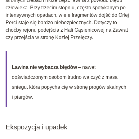
stromych żlebach może zejść lawina z powodu błędu
człowieka. Przy trzecim stopniu, często spotykanym po
intensywnych opadach, wiele fragmentów dojść do Orlej
Perci staje się bardzo niebezpiecznych. Dotyczy to
choćby rejonu podejścia z Hali Gąsienicowej na Zawrat
czy przejścia w stronę Koziej Przełęczy.
Lawina nie wybacza błędów
– nawet
doświadczonym osobom trudno walczyć z masą
śniegu, która popycha cię w stronę progów skalnych
i piargów.
Ekspozycja i upadek