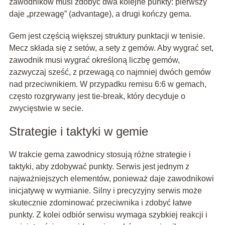
zawodników musi zdobyć dwa kolejne punkty: pierwszy
daje „przewagę” (advantage), a drugi kończy gema.
Gem jest częścią większej struktury punktacji w tenisie.
Mecz składa się z setów, a sety z gemów. Aby wygrać set,
zawodnik musi wygrać określoną liczbę gemów,
zazwyczaj sześć, z przewagą co najmniej dwóch gemów
nad przeciwnikiem. W przypadku remisu 6:6 w gemach,
często rozgrywany jest tie-break, który decyduje o
zwycięstwie w secie.
Strategie i taktyki w gemie
W trakcie gema zawodnicy stosują różne strategie i
taktyki, aby zdobywać punkty. Serwis jest jednym z
najważniejszych elementów, ponieważ daje zawodnikowi
inicjatywę w wymianie. Silny i precyzyjny serwis może
skutecznie zdominować przeciwnika i zdobyć łatwe
punkty. Z kolei odbiór serwisu wymaga szybkiej reakcji i