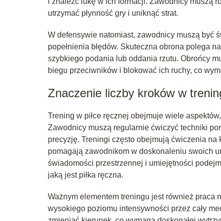
i znaleźć lukę w ich formacji. Zawodnicy muszą r
utrzymać płynność gry i uniknąć strat.
W defensywie natomiast, zawodnicy muszą być świ
popełnienia błędów. Skuteczna obrona polega na 
szybkiego podania lub oddania rzutu. Obrońcy m
biegu przeciwników i blokować ich ruchy, co wyma
Znaczenie liczby kroków w treni
Trening w piłce ręcznej obejmuje wiele aspektów,
Zawodnicy muszą regularnie ćwiczyć techniki por
precyzję. Treningi często obejmują ćwiczenia na 
pomagają zawodnikom w doskonaleniu swoich umi
świadomości przestrzennej i umiejętności podejm
jaką jest piłka ręczna.
Ważnym elementem treningu jest również praca n
wysokiego poziomu intensywności przez cały mec
zmieniać kierunek, co wymaga doskonałej wytrzyma