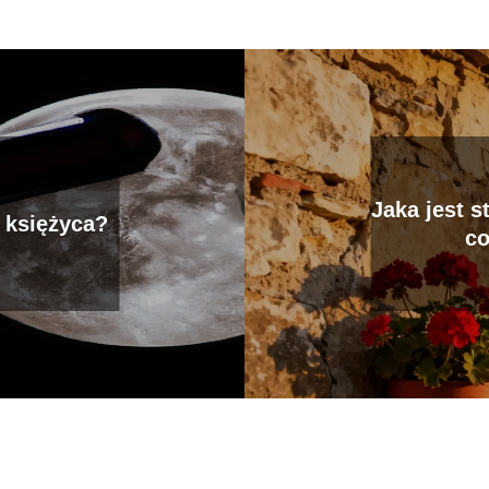
Jaka jest s
 księżyca?
co