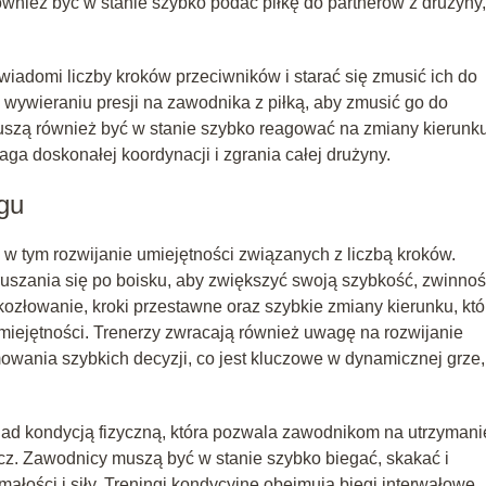
ównież być w stanie szybko podać piłkę do partnerów z drużyny
adomi liczby kroków przeciwników i starać się zmusić ich do
wywieraniu presji na zawodnika z piłką, aby zmusić go do
uszą również być w stanie szybko reagować na zmiany kierunk
ga doskonałej koordynacji i zgrania całej drużyny.
ngu
 w tym rozwijanie umiejętności związanych z liczbą kroków.
uszania się po boisku, aby zwiększyć swoją szybkość, zwinnoś
kozłowanie, kroki przestawne oraz szybkie zmiany kierunku, któ
ejętności. Trenerzy zwracają również uwagę na rozwijanie
owania szybkich decyzji, co jest kluczowe w dynamicznej grze,
ad kondycją fizyczną, która pozwala zawodnikom na utrzymani
z. Zawodnicy muszą być w stanie szybko biegać, skakać i
łości i siły. Treningi kondycyjne obejmują biegi interwałowe,