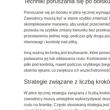
Techniki poruszania się po boisk
Poruszanie się po boisku w piłce ręcznej wymaga 
Zawodnicy muszą być w stanie szybko zmieniać k
skomplikowane manewry, aby unikać przeciwników.
pozwala na szybkie zmiany kierunku bez przekrac
przestawieniu jednej nogi, podczas gdy druga p
równowagi i kontrolę nad piłką.
Inną ważną techniką jest kozłowanie, które pozw
podawania jej lub oddawania rzutu. Kozłowanie 
piłki pod kontrolą, nawet podczas szybkiego bi
obiema rękami, co zwiększa ich wszechstronność
Strategie związane z liczbą krok
W piłce ręcznej strategia związana z liczbą kro
zawodnicy muszą umiejętnie wykorzystywać dozwo
rzutu na bramkę. Często stosowaną strategią jes