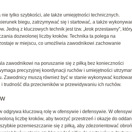
u
nie tylko szybkości, ale także umiejętności technicznych.
ierunek biegu, zatrzymywać się i startować, a także wykonywa
 Jedną z kluczowych technik jest tzw. „krok przestawny”, któr
zania dozwolonej liczby kroków. Technika ta polega na
ozostaje w miejscu, co umożliwia zawodnikowi zachowanie
ala zawodnikowi na poruszanie się z piłką bez konieczności
wymaga precyzyjnej koordynacji ruchów i umiejętności utrzyma
egu. Zawodnicy muszą również być w stanie wykonywać kozłowa
 i trudność dla przeciwników w przewidywaniu ich ruchów.
ów
ków odgrywa kluczową rolę w ofensywie i defensywie. W ofensyw
loną liczbę kroków, aby tworzyć przestrzeń i okazje do oddan
t szybkie przemieszczanie się z piłką, aby zdezorientować obro