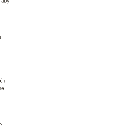
, aby
u
ć i
re
e