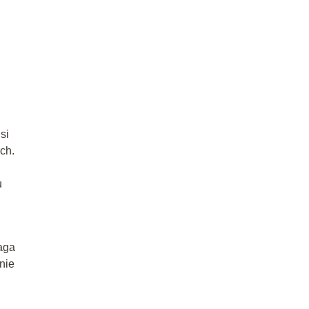
si
ch.
u
aga
nie