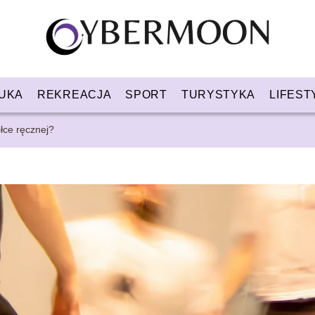
UKA
REKREACJA
SPORT
TURYSTYKA
LIFEST
łce ręcznej?