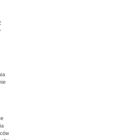
ć
y
nia
nie
ie
ia
ńców