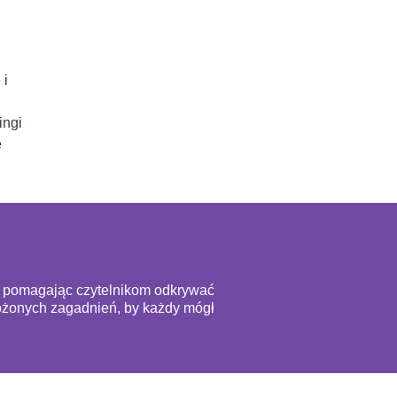
 i
ingi
e
ą, pomagając czytelnikom odkrywać
złożonych zagadnień, by każdy mógł