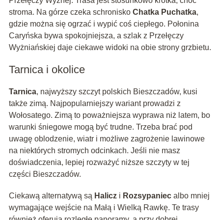
Przełęczy Wyżnej. Trasa jest stosunkowo krótka, choć
stroma. Na górze czeka schronisko
Chatka Puchatka
,
gdzie można się ogrzać i wypić coś ciepłego. Połonina
Caryńska bywa spokojniejsza, a szlak z Przełęczy
Wyżniańskiej daje ciekawe widoki na obie strony grzbietu.
Tarnica i okolice
Tarnica
, najwyższy szczyt polskich Bieszczadów, kusi
także zimą. Najpopularniejszy wariant prowadzi z
Wołosatego. Zimą to poważniejsza wyprawa niż latem, bo
warunki śniegowe mogą być trudne. Trzeba brać pod
uwagę oblodzenie, wiatr i możliwe zagrożenie lawinowe
na niektórych stromych odcinkach. Jeśli nie masz
doświadczenia, lepiej rozważyć niższe szczyty w tej
części Bieszczadów.
Ciekawą alternatywą są
Halicz
i
Rozsypaniec
albo mniej
wymagające wejście na Małą i Wielką Rawkę. Te trasy
również oferują rozległe panoramy, a przy dobrej