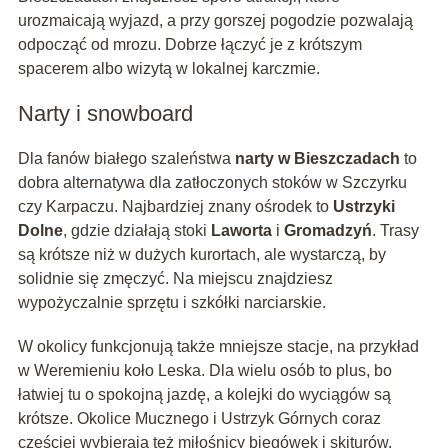
urozmaicają wyjazd, a przy gorszej pogodzie pozwalają
odpocząć od mrozu. Dobrze łączyć je z krótszym
spacerem albo wizytą w lokalnej karczmie.
Narty i snowboard
Dla fanów białego szaleństwa
narty w Bieszczadach
to
dobra alternatywa dla zatłoczonych stoków w Szczyrku
czy Karpaczu. Najbardziej znany ośrodek to
Ustrzyki
Dolne
, gdzie działają stoki
Laworta
i
Gromadzyń
. Trasy
są krótsze niż w dużych kurortach, ale wystarczą, by
solidnie się zmęczyć. Na miejscu znajdziesz
wypożyczalnie sprzętu i szkółki narciarskie.
W okolicy funkcjonują także mniejsze stacje, na przykład
w Weremieniu koło Leska. Dla wielu osób to plus, bo
łatwiej tu o spokojną jazdę, a kolejki do wyciągów są
krótsze. Okolice Mucznego i Ustrzyk Górnych coraz
częściej wybierają też miłośnicy biegówek i skiturów.