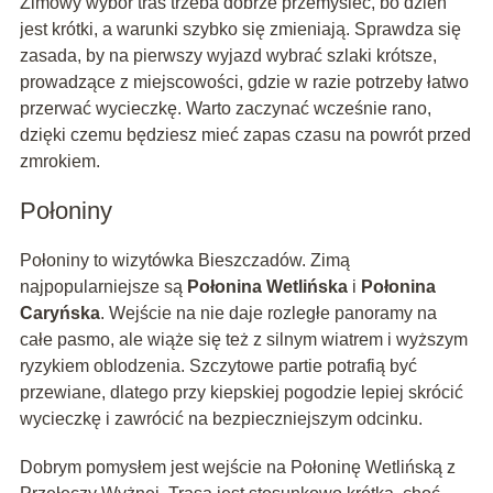
Zimowy wybór tras trzeba dobrze przemyśleć, bo dzień
jest krótki, a warunki szybko się zmieniają. Sprawdza się
zasada, by na pierwszy wyjazd wybrać szlaki krótsze,
prowadzące z miejscowości, gdzie w razie potrzeby łatwo
przerwać wycieczkę. Warto zaczynać wcześnie rano,
dzięki czemu będziesz mieć zapas czasu na powrót przed
zmrokiem.
Połoniny
Połoniny to wizytówka Bieszczadów. Zimą
najpopularniejsze są
Połonina Wetlińska
i
Połonina
Caryńska
. Wejście na nie daje rozległe panoramy na
całe pasmo, ale wiąże się też z silnym wiatrem i wyższym
ryzykiem oblodzenia. Szczytowe partie potrafią być
przewiane, dlatego przy kiepskiej pogodzie lepiej skrócić
wycieczkę i zawrócić na bezpieczniejszym odcinku.
Dobrym pomysłem jest wejście na Połoninę Wetlińską z