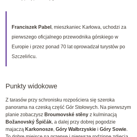
Franciszek Pabel
, mieszkaniec Karłowa, uchodzi za
pierwszego oficjalnego przewodnika górskiego w
Europie i przez ponad 70 lat oprowadzał turystów po
Szczelińcu.
Punkty widokowe
Z tarasów przy schronisku rozpościera się szeroka
panorama na czeską część Gór Stołowych. Na pierwszym
planie zobaczysz
Broumovské stěny
z kulminacją
Božanovský Špičák
, a dalej przy dobrej pogodzie
majaczą
Karkonosze
,
Góry Wałbrzyskie
i
Góry Sowie
.
To dobre miejsce na przerwę i pierwsze rodzinne zdjęcia