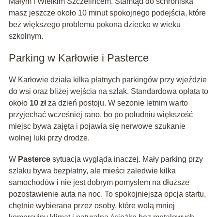
Małym i Wielkim Szczelińcem. Stamtąd do schroniska
masz jeszcze około 10 minut spokojnego podejścia, które
bez większego problemu pokona dziecko w wieku
szkolnym.
Parking w Karłowie i Pasterce
W Karłowie działa kilka płatnych parkingów przy wjeździe
do wsi oraz bliżej wejścia na szlak. Standardowa opłata to
około
10 zł
za dzień postoju. W sezonie letnim warto
przyjechać wcześniej rano, bo po południu większość
miejsc bywa zajęta i pojawia się nerwowe szukanie
wolnej luki przy drodze.
W
Pasterce
sytuacja wygląda inaczej. Mały parking przy
szlaku bywa bezpłatny, ale mieści zaledwie kilka
samochodów i nie jest dobrym pomysłem na dłuższe
pozostawienie auta na noc. To spokojniejsza opcja startu,
chętnie wybierana przez osoby, które wolą mniej