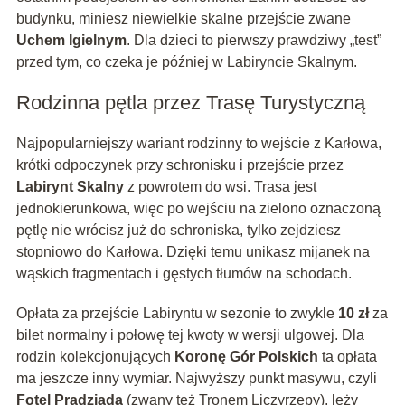
budynku, miniesz niewielkie skalne przejście zwane
Uchem Igielnym
. Dla dzieci to pierwszy prawdziwy „test”
przed tym, co czeka je później w Labiryncie Skalnym.
Rodzinna pętla przez Trasę Turystyczną
Najpopularniejszy wariant rodzinny to wejście z Karłowa,
krótki odpoczynek przy schronisku i przejście przez
Labirynt Skalny
z powrotem do wsi. Trasa jest
jednokierunkowa, więc po wejściu na zielono oznaczoną
pętlę nie wrócisz już do schroniska, tylko zejdziesz
stopniowo do Karłowa. Dzięki temu unikasz mijanek na
wąskich fragmentach i gęstych tłumów na schodach.
Opłata za przejście Labiryntu w sezonie to zwykle
10 zł
za
bilet normalny i połowę tej kwoty w wersji ulgowej. Dla
rodzin kolekcjonujących
Koronę Gór Polskich
ta opłata
ma jeszcze inny wymiar. Najwyższy punkt masywu, czyli
Fotel Pradziada
(zwany też Tronem Liczyrzepy), leży