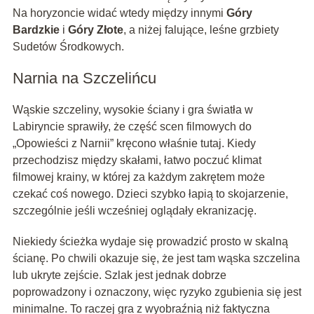
Na horyzoncie widać wtedy między innymi
Góry
Bardzkie
i
Góry Złote
, a niżej falujące, leśne grzbiety
Sudetów Środkowych.
Narnia na Szczelińcu
Wąskie szczeliny, wysokie ściany i gra światła w
Labiryncie sprawiły, że część scen filmowych do
„Opowieści z Narnii” kręcono właśnie tutaj. Kiedy
przechodzisz między skałami, łatwo poczuć klimat
filmowej krainy, w której za każdym zakrętem może
czekać coś nowego. Dzieci szybko łapią to skojarzenie,
szczególnie jeśli wcześniej oglądały ekranizację.
Niekiedy ścieżka wydaje się prowadzić prosto w skalną
ścianę. Po chwili okazuje się, że jest tam wąska szczelina
lub ukryte zejście. Szlak jest jednak dobrze
poprowadzony i oznaczony, więc ryzyko zgubienia się jest
minimalne. To raczej gra z wyobraźnią niż faktyczna