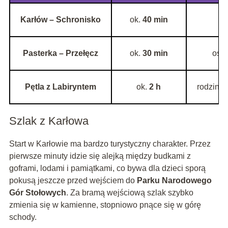
Karłów – Schronisko
ok.
40 min
Pasterka – Przełęcz
ok.
30 min
osob
Pętla z Labiryntem
ok.
2 h
rodziny 
Szlak z Karłowa
Start w Karłowie ma bardzo turystyczny charakter. Przez
pierwsze minuty idzie się alejką między budkami z
goframi, lodami i pamiątkami, co bywa dla dzieci sporą
pokusą jeszcze przed wejściem do
Parku Narodowego
Gór Stołowych
. Za bramą wejściową szlak szybko
zmienia się w kamienne, stopniowo pnące się w górę
schody.