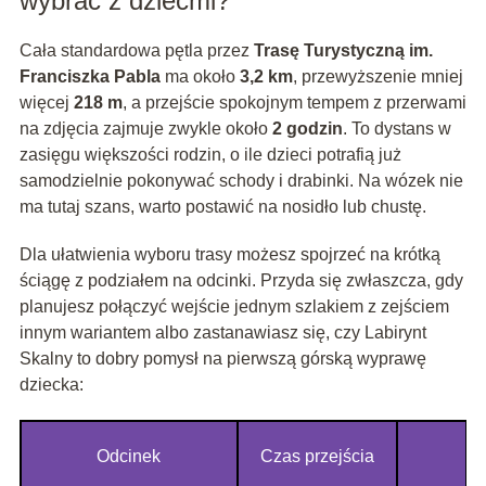
wybrać z dziećmi?
Cała standardowa pętla przez
Trasę Turystyczną im.
Franciszka Pabla
ma około
3,2 km
, przewyższenie mniej
więcej
218 m
, a przejście spokojnym tempem z przerwami
na zdjęcia zajmuje zwykle około
2 godzin
. To dystans w
zasięgu większości rodzin, o ile dzieci potrafią już
samodzielnie pokonywać schody i drabinki. Na wózek nie
ma tutaj szans, warto postawić na nosidło lub chustę.
Dla ułatwienia wyboru trasy możesz spojrzeć na krótką
ściągę z podziałem na odcinki. Przyda się zwłaszcza, gdy
planujesz połączyć wejście jednym szlakiem z zejściem
innym wariantem albo zastanawiasz się, czy Labirynt
Skalny to dobry pomysł na pierwszą górską wyprawę
dziecka:
Odcinek
Czas przejścia