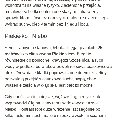
wchodzą tu na własne ryzyko. Zacienione przejścia,
metalowe schodki i oblodzone skały potrafią wtedy
sprawić kłopot również dorosłym, dlatego z dziećmi lepiej
wybrać suchy, ciepły termin bez śniegu i lodu.
Piekiełko i Niebo
Serce Labiryntu stanowi głęboka, sięgająca około
25
metrów
szczelina zwana
Piekiełkiem
. Biegnie
równolegle do północnej krawędzi Szczelińca, a ruch
wody w podłożu od wieków powoli rozsuwa piaskowcowe
bloki. Drewniane kładki poprowadzone dnem szczeliny
pozwalają przejść stosunkowo suchą stopą, choć
wrażenie zejścia w głąb skał jest bardzo mocne.
Gdy opuścisz ciemniejsze, węższe fragmenty, szlak
wyprowadzi Cię na jasny taras widokowy o nazwie
Niebo
. Kontrast robi duże wrażenie, szczególnie po
kilkunastu minutach marszu między wysokimi ścianami.