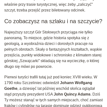
właśnie przy trasie turystycznej, więc żeby „zaliczyć”
szczyt, trzeba przejść przez biletowany odcinek.
Co zobaczysz na szlaku i na szczycie?
Najwyższy szczyt Gór Stołowych przyciąga nie tylko
panoramą. To miejsce, gdzie historia spotyka się z
geologią, a wyobraźnia dzieci i dorosłych pracuje na
pełnych obrotach. Skały o fantazyjnych kształtach, wąskie
przejścia, punkty widokowe i schronisko z klimatem starej
górskiej „Szwajcarki” składają się na wycieczkę, o której
długo się mówi po powrocie.
Pierwsi turyści trafili tutaj już pod koniec XVIII wieku. W
1790 roku Szczeliniec odwiedził
Johann Wolfgang
Goethe
, a dziesięć lat później wschód słońca oglądał
stąd przyszły prezydent USA
John Quincy Adams
. Dziś
Ty możesz stanąć w tych samych miejscach, choć zamiast
fraków i cylindrów na tarasie dominuje odzież outdoorowa