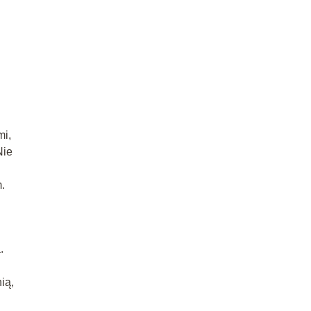
mi,
Nie
.
.
ią,