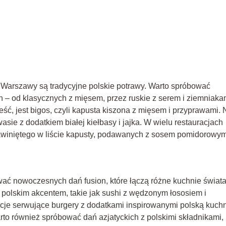
Warszawy są tradycyjne polskie potrawy. Warto spróbować
h – od klasycznych z mięsem, przez ruskie z serem i ziemniaka
eść, jest bigos, czyli kapusta kiszona z mięsem i przyprawami. 
ie z dodatkiem białej kiełbasy i jajka. W wielu restauracjach
awiniętego w liście kapusty, podawanych z sosem pomidorowym
ać nowoczesnych dań fusion, które łączą różne kuchnie świata
 z polskim akcentem, takie jak sushi z wędzonym łososiem i
je serwujące burgery z dodatkami inspirowanymi polską kuchn
rto również spróbować dań azjatyckich z polskimi składnikami,