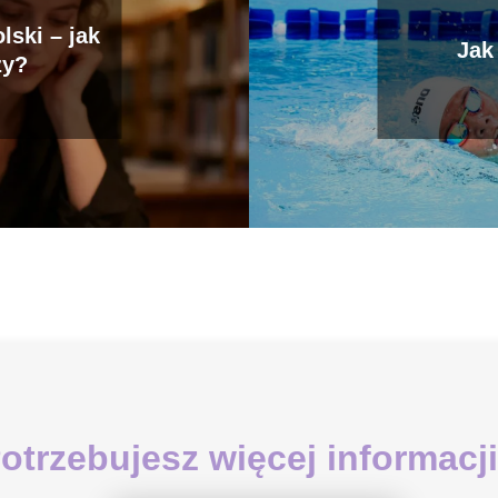
lski – jak
Jak
zy?
otrzebujesz więcej informacj