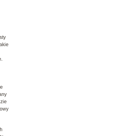
sty
akie
e.
le
nany
dzie
Nowy
ch