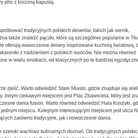
zy pho z kiszoną kapustą.
spróbować tradycyjnych polskich deserów, takich jak sernik,
na także znaleźć pączki, które są szczególnie popularne w Tłu
óre oferują nowoczesne desery inspirowane kuchnią światową, t
makaroniki z nadzieniem z polskich owoców. Nie można również
pne w wielu smakach, od klasycznych po te bardziej egzotyczn
e zjeść. Warto odwiedzić Stare Miasto, gdzie znajduje się wie
wy. Innym ciekawym miejscem jest Plac Zbawiciela, który jest z
woczesne dania fusion. Warto również odwiedzić Hala Koszyki, g
jednym miejscu. Kolejnym interesującym miejscem jest ulica 
rujących zarówno tradycyjne, jak i nowoczesne dania.
 szeroki wachlarz kulinarnych doznań. Od tradycyjnych polski