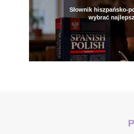
Słownik hiszpańsko-po
wybrać najleps
P