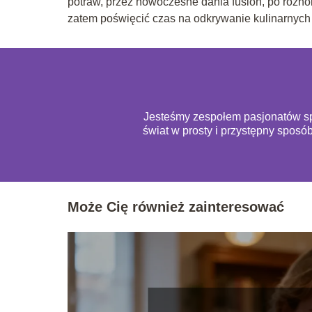
potraw, przez nowoczesne dania fusion, po różnor
zatem poświęcić czas na odkrywanie kulinarnych 
Jesteśmy zespołem pasjonatów spo
świat w prosty i przystępny sposó
Może Cię również zainteresować