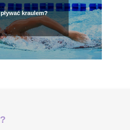
 pływać kraulem?
i?