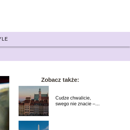
YLE
Zobacz także:
Cudze chwalicie,
swego nie znacie –
dlaczego lokalne
podróże to najlepszy
lek na
przebodźcowanie?