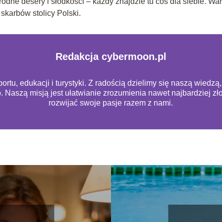
odne desery i słodkości – każdy znajdzie tu coś dla siebie. War
skarbów stolicy Polski.
Redakcja cybermoon.pl
rtu, edukacji i turystyki. Z radością dzielimy się naszą wiedz
b. Naszą misją jest ułatwianie zrozumienia nawet najbardziej 
rozwijać swoje pasje razem z nami.