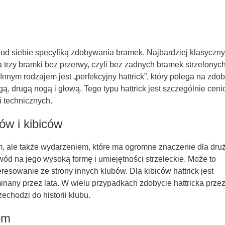
się od siebie specyfiką zdobywania bramek. Najbardziej klasyczn
wa trzy bramki bez przerwy, czyli bez żadnych bramek strzelonyc
nym rodzajem jest „perfekcyjny hattrick”, który polega na zdob
, drugą nogą i głową. Tego typu hattrick jest szczególnie ceni
 technicznych.
ów i kibiców
ym, ale także wydarzeniem, które ma ogromne znaczenie dla dru
owód na jego wysoką formę i umiejętności strzeleckie. Może to
resowanie ze strony innych klubów. Dla kibiców hattrick jest
inany przez lata. W wielu przypadkach zdobycie hattricka prze
echodzi do historii klubu.
em