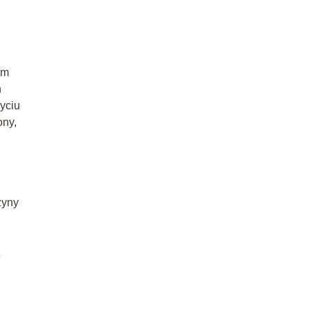
ym
h
yciu
ony,
żyny
z