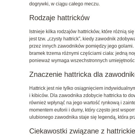
dogrywki, w ciągu całego meczu.
Rodzaje hattricków
Istnieje kilka rodzajów hattricków, które różnią 
jest tzw. „czysty hattrick”, kiedy zawodnik zdoby
przez innych zawodników pomiędzy jego golami. In
bramek trzema różnymi częściami ciała: jedną nogą
ponieważ wymaga wszechstronnych umiejętności
Znaczenie hattricka dla zawodnik
Hattrick jest nie tylko osiągnięciem indywidualn
i kibiców. Dla zawodnika zdobycie hattricka to d
również wpłynąć na jego wartość rynkową i zainte
momentem euforii i dumy, który często jest wspom
ulubionego zawodnika staje się legendą, która prz
Ciekawostki związane z hattricki