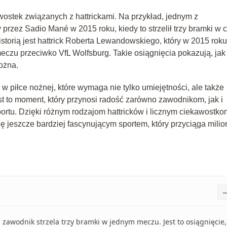
awostek związanych z hattrickami. Na przykład, jednym z
y przez Sadio Mané w 2015 roku, kiedy to strzelił trzy bramki w 
istorią jest hattrick Roberta Lewandowskiego, który w 2015 roku
eczu przeciwko VfL Wolfsburg. Takie osiągnięcia pokazują, jak
ożna.
w piłce nożnej, które wymaga nie tylko umiejętności, ale także
est to moment, który przynosi radość zarówno zawodnikom, jak i
 sportu. Dzięki różnym rodzajom hattricków i licznym ciekawostko
ię jeszcze bardziej fascynującym sportem, który przyciąga milio
en zawodnik strzela trzy bramki w jednym meczu. Jest to osiągnięcie,