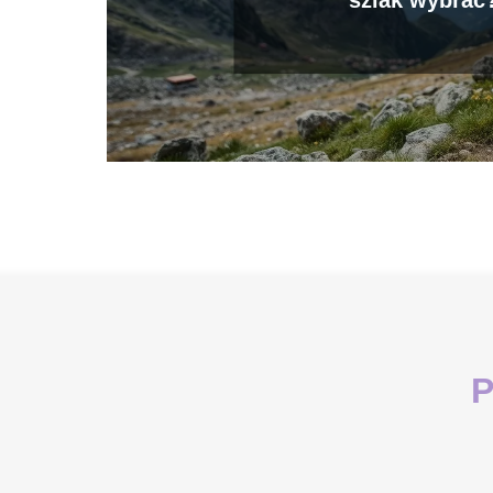
szlak wybrać
P