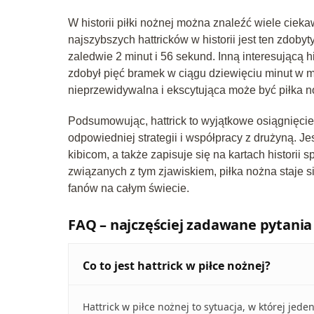
W historii piłki nożnej można znaleźć wiele ciek
najszybszych hattricków w historii jest ten zdobyt
zaledwie 2 minut i 56 sekund. Inną interesującą h
zdobył pięć bramek w ciągu dziewięciu minut w m
nieprzewidywalna i ekscytująca może być piłka n
Podsumowując, hattrick to wyjątkowe osiągnięcie 
odpowiedniej strategii i współpracy z drużyną. J
kibicom, a także zapisuje się na kartach historii
związanych z tym zjawiskiem, piłka nożna staje s
fanów na całym świecie.
FAQ – najczęściej zadawane pytania
Co to jest hattrick w piłce nożnej?
Hattrick w piłce nożnej to sytuacja, w której jed