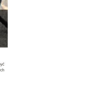
być
ych