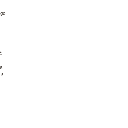
ego
ć
a.
ia