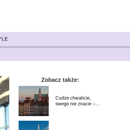
YLE
Zobacz także:
Cudze chwalicie,
swego nie znacie –
dlaczego lokalne
podróże to najlepszy
lek na
przebodźcowanie?