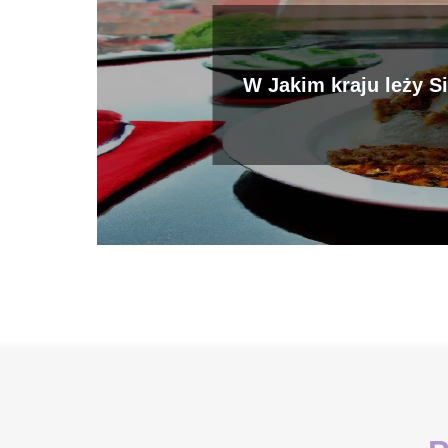
W Jakim kraju leży S