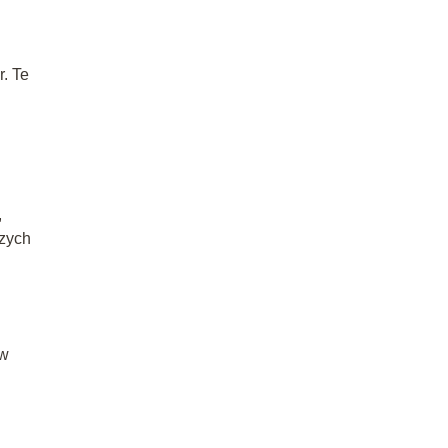
r. Te
,
zych
 w