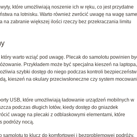
wyty, które umożliwiają noszenie ich w ręku, co jest przydatne
eństwa na lotnisku. Warto również zwrócić uwagę na wagę sam
a na zabranie większej ilości rzeczy bez przekraczania limitu
hy
 który warto wziąć pod uwagę. Plecak do samolotu powinien by
różowanie. Przykładem może być specjalna kieszeń na laptopa,
ożliwia szybki dostęp do niego podczas kontroli bezpieczeństw
wodą, kieszeń na okulary przeciwsłoneczne czy system mocowan
orty USB, które umożliwiają ładowanie urządzeń mobilnych w
szcza podczas długich lotów, kiedy dostęp do gniazdek
wrócić uwagę na plecaki z odblaskowymi elementami, które
s podróży nocą.
samolotu to klucz do komfortowej i bezproblemowej podróży.