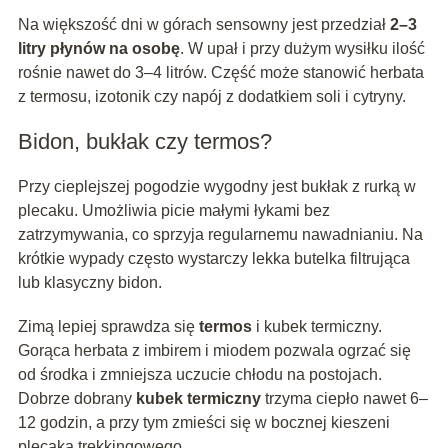
Na większość dni w górach sensowny jest przedział
2–3
litry płynów na osobę
. W upał i przy dużym wysiłku ilość
rośnie nawet do 3–4 litrów. Część może stanowić herbata
z termosu, izotonik czy napój z dodatkiem soli i cytryny.
Bidon, bukłak czy termos?
Przy cieplejszej pogodzie wygodny jest bukłak z rurką w
plecaku. Umożliwia picie małymi łykami bez
zatrzymywania, co sprzyja regularnemu nawadnianiu. Na
krótkie wypady często wystarczy lekka butelka filtrująca
lub klasyczny bidon.
Zimą lepiej sprawdza się
termos
i kubek termiczny.
Gorąca herbata z imbirem i miodem pozwala ogrzać się
od środka i zmniejsza uczucie chłodu na postojach.
Dobrze dobrany
kubek termiczny
trzyma ciepło nawet 6–
12 godzin, a przy tym zmieści się w bocznej kieszeni
plecaka trekkingowego.