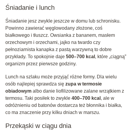
Śniadanie i lunch
Śniadanie jesz zwykle jeszcze w domu lub schronisku.
Powinno zawierać węglowodany złożone, coś
białkowego i tłuszcz. Owsianka z bananem, masłem
orzechowym i orzechami, jajko na twardo czy
pełnoziarnista kanapka z pastą warzywną to dobre
przykłady. To spokojnie daje
500–700 kcal
, które „ciągną”
organizm przez pierwsze godziny.
Lunch na szlaku może przyjąć różne formy. Dla wielu
osób najlepiej sprawdza się
zupa w termosie
obiadowym
albo danie liofilizowane zalane wrzątkiem z
termosu. Taki posiłek to zwykle
400–700 kcal
, ale w
odróżnieniu od batonów dostarcza też błonnika i białka,
co ma znaczenie przy kilku dniach w marszu.
Przekąski w ciągu dnia