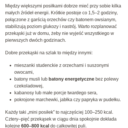
Między większymi posiłkami dobrze mieć przy sobie kilka
małych źródeł energii. Krótkie postoje co 1,5–2 godziny,
połączone z garścią orzechów czy batonem owsianym,
stabilizują poziom glukozy i nastrój. Warto rozplanować
przekąski już w domu, żeby nie wyjeść wszystkiego w
pierwszych dwóch godzinach.
Dobre przekąski na szlak to między innymi:
mieszanki studenckie z orzechami i suszonymi
owocami,
batony musli lub
batony energetyczne
bez polewy
czekoladowej,
kabanosy lub małe porcje twardego sera,
pokrojone marchewki, jabłka czy papryka w pudełku.
Każdy taki „mini posiłek” to najczęściej 100–250 kcal.
Cztery–pięć przekąsek w ciągu dnia spokojnie dokłada
kolejne
600–800 kcal
do całkowitej puli.