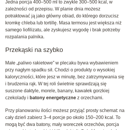
Jedna porcja 400–500 ml to zwykle 300–500 kcal, w
zależności od przepisu. W planie dnia możesz
potraktować ją jako główny obiad, do którego dorzucisz
kromkę chleba lub tortillę. Masa termosu jest większa niż
samego liofilizatu, ale zyskujesz wygodę i brak potrzeby
rozpalania palnika.
Przekąski na szybko
Małe „paliwo rakietowe” w plecaku bywa wybawieniem
przy nagłym spadku sił. Chodzi o produkty o wysokiej
kaloryczności, które jesz w minutę, bez zatrzymywania się
i brudzenia rąk. W tej roli świetnie sprawdzają się
suszone daktyle, morele, banany, kawałek gorzkiej
czekolady i
batony energetyczne
z orzechami.
Przy planowaniu ilości możesz przyjąć prosty schemat: na
cały dzień zabierz 3–4 porcje po około 150–200 kcal. To
mogą być dwa batony, mały woreczek orzechów, porcja