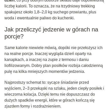
dzień
, co przy dobrym doborze składu daje odpowiednią
liczbę kalorii. To oznacza, że na trzydniowy trekking
spakujesz około 1,8–2,0 kg suchego prowiantu, plus
woda i ewentualnie paliwo do kuchenki.
Jak przeliczyć jedzenie w górach na
porcje?
Same kalorie niewiele mówią, dopóki nie przełożysz ich
na realne porcje. Inaczej wygląda dzień oparty na
kanapkach, a inaczej na zupie z termosu i daniu
liofilizowanym. Dobry plan posiłków rozbija całodzienną
pulę na kilka mniejszych momentów jedzenia.
Najprostszy schemat to: sycące śniadanie przed
wyjściem, 2–3 przekąski na szlaku, jeden ciepły posiłek i
wieczorna kolacja. Dzięki temu nie dopuszczasz do
dużych spadków energii, które w górach kończą się
zjazdem formy i rozdrażnieniem.