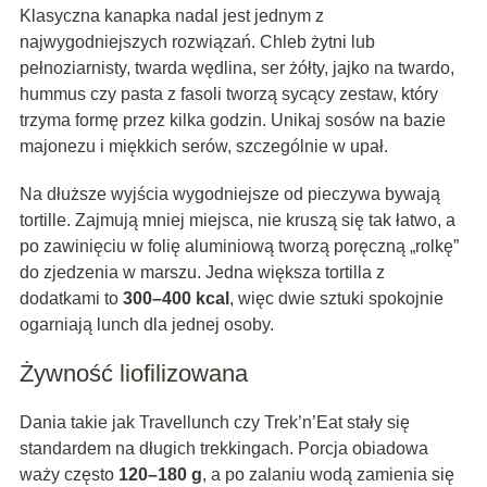
Klasyczna kanapka nadal jest jednym z
najwygodniejszych rozwiązań. Chleb żytni lub
pełnoziarnisty, twarda wędlina, ser żółty, jajko na twardo,
hummus czy pasta z fasoli tworzą sycący zestaw, który
trzyma formę przez kilka godzin. Unikaj sosów na bazie
majonezu i miękkich serów, szczególnie w upał.
Na dłuższe wyjścia wygodniejsze od pieczywa bywają
tortille. Zajmują mniej miejsca, nie kruszą się tak łatwo, a
po zawinięciu w folię aluminiową tworzą poręczną „rolkę”
do zjedzenia w marszu. Jedna większa tortilla z
dodatkami to
300–400 kcal
, więc dwie sztuki spokojnie
ogarniają lunch dla jednej osoby.
Żywność liofilizowana
Dania takie jak Travellunch czy Trek’n’Eat stały się
standardem na długich trekkingach. Porcja obiadowa
waży często
120–180 g
, a po zalaniu wodą zamienia się