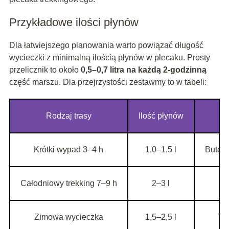
Przykładowe ilości płynów
Dla łatwiejszego planowania warto powiązać długość
wycieczki z minimalną ilością płynów w plecaku. Prosty
przelicznik to około
0,5–0,7 litra na każdą 2‑godzinną
część marszu. Dla przejrzystości zestawmy to w tabeli:
Rodzaj trasy
Ilość płynów
P
Krótki wypad 3–4 h
1,0–1,5 l
Butelk
Całodniowy trekking 7–9 h
2–3 l
B
Zimowa wycieczka
1,5–2,5 l
Ter