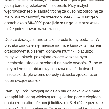
jedzą bardziej „skokowo” niż dorośli. Przy małych
wędrowcach lepiej zabrać trochę za dużo niż odrobinę za
mało. Warto założyć, że dziecko w wieku 5–10 lat zje w
górach około
60–80% porcji dorosłego
, ale przekąsek
może potrzebować nawet więcej.
Dobrze działają znane smaki i proste formy podania. W
plecaku znajdzie się miejsce na małe kanapki z masłem
orzechowym lub serem, domowe muffinki, placuszki,
musy w tubkach, pokrojone owoce w szczelnym
lunchboxie i słodkie przekąski na bazie owoców. Zupę w
małym termosie obiadowym można rozlać do dwóch
miseczek, dzięki czemu dorosły i dziecko zjedzą razem
jeden sycący posiłek.
Planując ilość, przyjmij na dzień dla dziecka: dwie małe
kanapki lub jedną większą tortillę, jedną porcję ciepłego
dania (zupa albo pół porcji liofilizatu), 3–4 różne przekąski
i około 1–1,5 litra płynów. To w praktyce przekłada się na