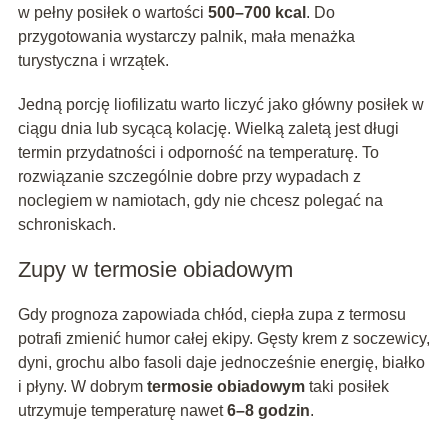
w pełny posiłek o wartości
500–700 kcal
. Do
przygotowania wystarczy palnik, mała menażka
turystyczna i wrzątek.
Jedną porcję liofilizatu warto liczyć jako główny posiłek w
ciągu dnia lub sycącą kolację. Wielką zaletą jest długi
termin przydatności i odporność na temperaturę. To
rozwiązanie szczególnie dobre przy wypadach z
noclegiem w namiotach, gdy nie chcesz polegać na
schroniskach.
Zupy w termosie obiadowym
Gdy prognoza zapowiada chłód, ciepła zupa z termosu
potrafi zmienić humor całej ekipy. Gęsty krem z soczewicy,
dyni, grochu albo fasoli daje jednocześnie energię, białko
i płyny. W dobrym
termosie obiadowym
taki posiłek
utrzymuje temperaturę nawet
6–8 godzin
.