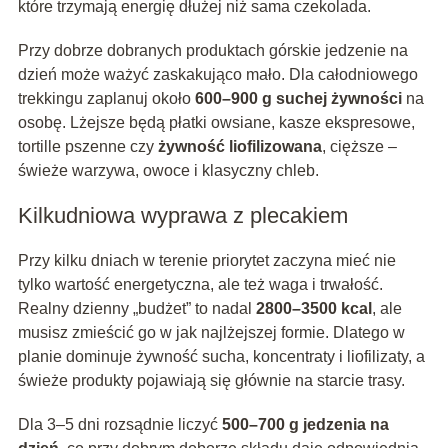
które trzymają energię dłużej niż sama czekolada.
Przy dobrze dobranych produktach górskie jedzenie na
dzień może ważyć zaskakująco mało. Dla całodniowego
trekkingu zaplanuj około
600–900 g suchej żywności
na
osobę. Lżejsze będą płatki owsiane, kasze ekspresowe,
tortille pszenne czy
żywność liofilizowana
, cięższe –
świeże warzywa, owoce i klasyczny chleb.
Kilkudniowa wyprawa z plecakiem
Przy kilku dniach w terenie priorytet zaczyna mieć nie
tylko wartość energetyczna, ale też waga i trwałość.
Realny dzienny „budżet” to nadal
2800–3500 kcal
, ale
musisz zmieścić go w jak najlżejszej formie. Dlatego w
planie dominuje żywność sucha, koncentraty i liofilizaty, a
świeże produkty pojawiają się głównie na starcie trasy.
Dla 3–5 dni rozsądnie liczyć
500–700 g jedzenia na