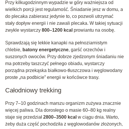
Przy kilkugodzinnym wypadzie w góry ważniejsza od
wielkich porcji jest regularność. Śniadanie jesz w domu, a
do plecaka zabierasz jedynie to, co pozwoli utrzymać
stały dopływ energii i nie zawali plecaka. W takiej sytuacji
zwykle wystarczy
800–1200 kcal
prowiantu na osobę.
Sprawdzają się lekkie kanapki na pełnoziarnistym
chlebie,
batony energetyczne
, garść orzechów i
suszonych owoców. Przy dobrze zjedzonym śniadaniu nie
ma potrzeby taszczyć pełnego obiadu, wystarczy
porządna przekąska białkowo‑tłuszczowa i węglowodany
proste „na podbicie” energii w końcówce trasy.
Całodniowy trekking
Przy 7–10 godzinach marszu organizm zużywa znacznie
więcej paliwa. Dla dorosłego o masie 60–80 kg realny
staje się przedział
2800–3500 kcal
w ciągu dnia. Warto,
żeby duża część pochodziła z węglowodanów złożonych,