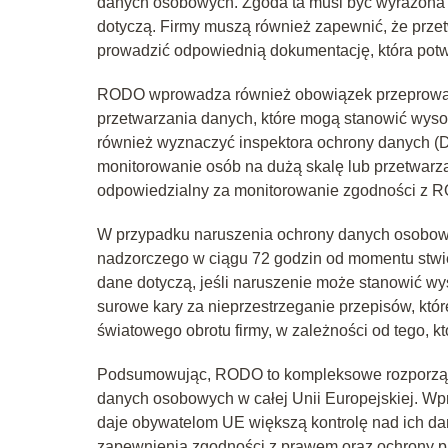
danych osobowych. Zgoda ta musi być wyrażona d
dotyczą. Firmy muszą również zapewnić, że prz
prowadzić odpowiednią dokumentację, która potw
RODO wprowadza również obowiązek przeprowad
przetwarzania danych, które mogą stanowić wysok
również wyznaczyć inspektora ochrony danych (DP
monitorowanie osób na dużą skalę lub przetwarza
odpowiedzialny za monitorowanie zgodności z R
W przypadku naruszenia ochrony danych osobowyc
nadzorczego w ciągu 72 godzin od momentu stwi
dane dotyczą, jeśli naruszenie może stanowić w
surowe kary za nieprzestrzeganie przepisów, kt
światowego obrotu firmy, w zależności od tego, kt
Podsumowując, RODO to kompleksowe rozporządz
danych osobowych w całej Unii Europejskiej. Wpr
daje obywatelom UE większą kontrolę nad ich da
zapewnienia zgodności z prawem oraz ochrony pr