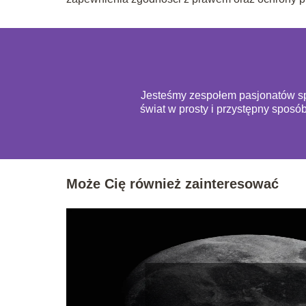
Jesteśmy zespołem pasjonatów spo
świat w prosty i przystępny sposó
Może Cię również zainteresować