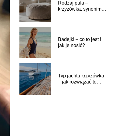
Rodzaj pufa –
krzyżówka, synonimy i
wyjaśnienie pojęcia
Badejki – co to jest i
jak je nosić?
Typ jachtu krzyżówka
– jak rozwiązać to
hasło?