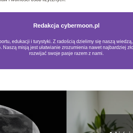
Redakcja cybermoon.pl
rtu, edukacji i turystyki. Z radością dzielimy się naszą wiedz
b. Naszą misją jest ułatwianie zrozumienia nawet najbardziej 
rozwijać swoje pasje razem z nami.