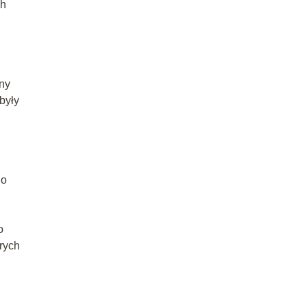
ch
ny
były
go
o
rych