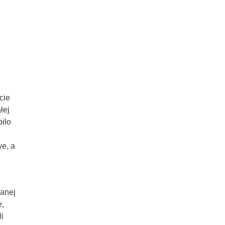
cie
łej
iło
e, a
wanej
e,
i