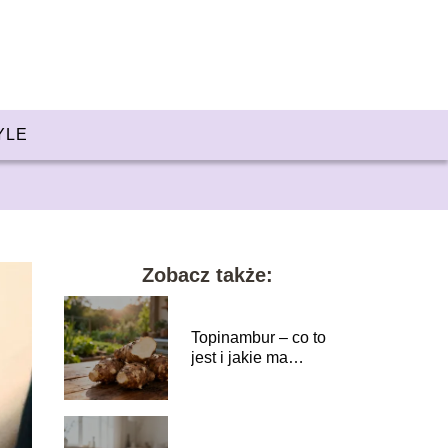
YLE
Zobacz także:
Topinambur – co to
jest i jakie ma
właściwości?