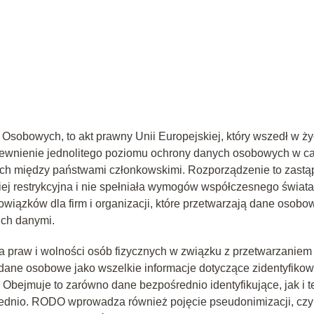
sobowych, to akt prawny Unii Europejskiej, który wszedł w ży
pewnienie jednolitego poziomu ochrony danych osobowych w ca
ych między państwami członkowskimi. Rozporządzenie to zastąp
ej restrykcyjna i nie spełniała wymogów współczesnego świata
zków dla firm i organizacji, które przetwarzają dane osobow
ich danymi.
 praw i wolności osób fizycznych w związku z przetwarzaniem
dane osobowe jako wszelkie informacje dotyczące zidentyfiko
 Obejmuje to zarówno dane bezpośrednio identyfikujące, jak i t
rednio. RODO wprowadza również pojęcie pseudonimizacji, czyl