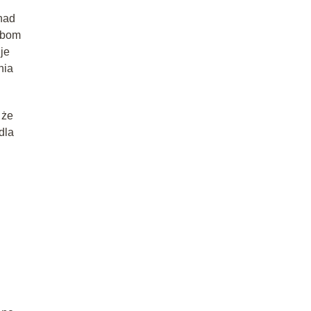
nad
obom
je
nia
 że
dla
u