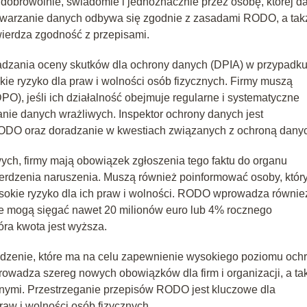
obrowolnie, świadomie i jednoznacznie przez osobę, której d
etwarzanie danych odbywa się zgodnie z zasadami RODO, a tak
ierdza zgodność z przepisami.
zania oceny skutków dla ochrony danych (DPIA) w przypadk
ie ryzyko dla praw i wolności osób fizycznych. Firmy muszą
O), jeśli ich działalność obejmuje regularne i systematyczne
nie danych wrażliwych. Inspektor ochrony danych jest
ODO oraz doradzanie w kwestiach związanych z ochroną dany
h, firmy mają obowiązek zgłoszenia tego faktu do organu
erdzenia naruszenia. Muszą również poinformować osoby, któr
ysokie ryzyko dla ich praw i wolności. RODO wprowadza równie
óre mogą sięgać nawet 20 milionów euro lub 4% rocznego
óra kwota jest wyższa.
enie, które ma na celu zapewnienie wysokiego poziomu och
owadza szereg nowych obowiązków dla firm i organizacji, a ta
nymi. Przestrzeganie przepisów RODO jest kluczowe dla
aw i wolności osób fizycznych.