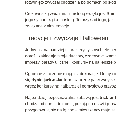
rozwinięto zwyczaj chodzenia po domach po słody
Ciekawostką związaną z historią święta jest
Samh
jego symboliką i atmosferą. To przykład tego, j
związane z nimi emocje.
Tradycje i zwyczaje Halloween
Jednym z najbardziej charakterystycznych elem
dorośli zakładają stroje duchów, czarownic, wam
imprezy, parady uliczne i konkursy na najlepsze
Ogromne znaczenie mają też dekoracje. Domy i o
się
dynie jack-o’-lantern
, sztuczne pajęczyny, sz
wręcz konkursy na najbardziej pomysłowo przyo
Najbardziej rozpoznawalną zabawą jest
trick-or-
chodzą od domu do domu, pukają do drzwi i pros
przygotowują się na tę noc – mieszkańcy mają zapa