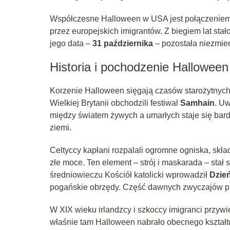
Współczesne Halloween w USA jest połączeniem tr
przez europejskich imigrantów. Z biegiem lat sta
jego data –
31 października
– pozostała niezmie
Historia i pochodzenie Halloween
Korzenie Halloween sięgają czasów starożytnych Ce
Wielkiej Brytanii obchodzili festiwal
Samhain
. U
między światem żywych a umarłych staje się ba
ziemi.
Celtyccy kapłani rozpalali ogromne ogniska, składa
złe moce. Ten element – strój i maskarada – sta
średniowieczu Kościół katolicki wprowadził
Dzie
pogańskie obrzędy. Część dawnych zwyczajów pr
W XIX wieku irlandzcy i szkoccy imigranci przyw
właśnie tam Halloween nabrało obecnego kształt