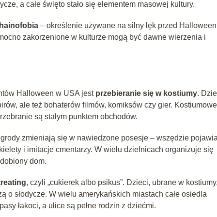
cze, a całe święto stało się elementem masowej kultury.
ainofobia
– określenie używane na silny lęk przed Halloween
ak mocno zakorzenione w kulturze mogą być dawne wierzenia i
entów Halloween w USA jest
przebieranie się w kostiumy
. Dzie
pirów, ale też bohaterów filmów, komiksów czy gier. Kostiumowe
 przebranie są stałym punktem obchodów.
grody zmieniają się w nawiedzone posesje – wszędzie pojawia
kielety i imitacje cmentarzy. W wielu dzielnicach organizuje się
zdobiony dom.
treating
, czyli „cukierek albo psikus”. Dzieci, ubrane w kostiumy
zą o słodycze. W wielu amerykańskich miastach całe osiedla
sy łakoci, a ulice są pełne rodzin z dziećmi.