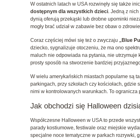
W ostatnich latach w USA rozwinęły się także ini
dostępnym dla wszystkich dzieci
. Jedną z nich
dynią oferują przekąski lub drobne upominki nie
mogły brać udział w zabawie bez obaw o zdrowie
Coraz częściej mówi się też o zwyczaju
„Blue P
dziecko, sygnalizuje otoczeniu, że ma ono spekt
maluch nie odpowiada na pytania, nie utrzymuje 
prosty sposób na stworzenie bardziej przyjazneg
W wielu amerykańskich miastach popularne są takż
parkingach, przy szkołach czy kościołach, gdzie
nimi w kontrolowanych warunkach. To ogranicza 
Jak obchodzi się Halloween dzisi
Współczesne Halloween w USA to przede wszys
parady kostiumowe, festiwale oraz miejskie wydar
specjalne noce tematyczne w parkach rozrywki, gd