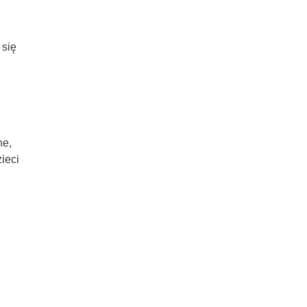
 się
ne,
ieci