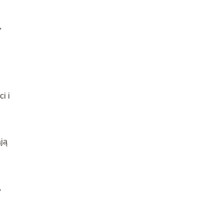
,
ci i
ją
,