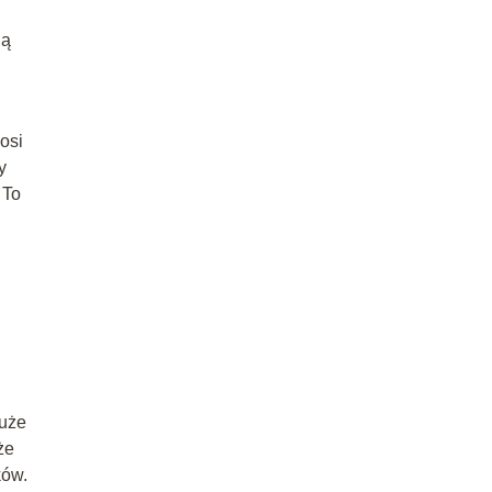
ną
osi
y
 To
duże
że
ków.