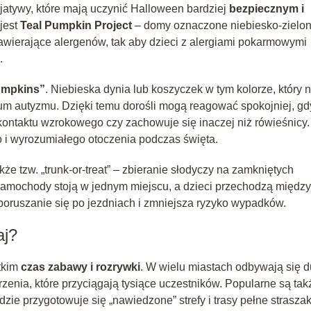
cjatywy, które mają uczynić Halloween bardziej
bezpiecznym i
 jest
Teal Pumpkin Project
– domy oznaczone niebiesko-zielo
zawierające alergenów, tak aby dzieci z alergiami pokarmowymi
.
umpkins”
. Niebieska dynia lub koszyczek w tym kolorze, który n
rum autyzmu. Dzięki temu dorośli mogą reagować spokojniej, gd
kontaktu wzrokowego czy zachowuje się inaczej niż rówieśnicy.
o i wyrozumiałego otoczenia podczas święta.
e tzw. „trunk-or-treat” – zbieranie słodyczy na zamkniętych
 samochody stoją w jednym miejscu, a dzieci przechodzą między
poruszanie się po jezdniach i zmniejsza ryzyko wypadków.
aj?
tkim
czas zabawy i rozrywki
. W wielu miastach odbywają się 
zenia, które przyciągają tysiące uczestników. Popularne są tak
zie przygotowuje się „nawiedzone” strefy i trasy pełne strasza