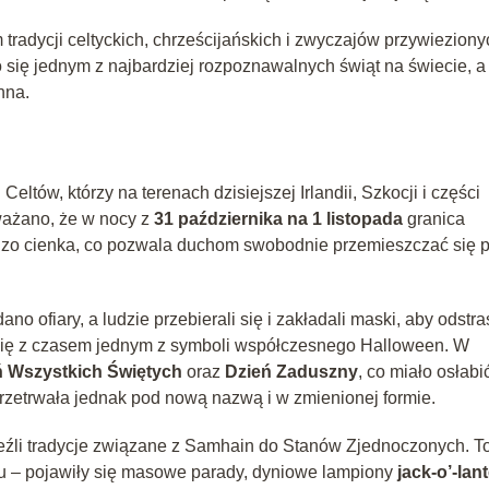
adycji celtyckich, chrześcijańskich i zwyczajów przywieziony
ło się jednym z najbardziej rozpoznawalnych świąt na świecie, a
nna.
ltów, którzy na terenach dzisiejszej Irlandii, Szkocji i części
ważano, że w nocy z
31 października na 1 listopada
granica
rdzo cienka, co pozwala duchom swobodnie przemieszczać się 
no ofiary, a ludzie przebierali się i zakładali maski, aby odstr
ł się z czasem jednym z symboli współczesnego Halloween. W
ń Wszystkich Świętych
oraz
Dzień Zaduszny
, co miało osłabi
zetrwała jednak pod nową nazwą i w zmienionej formie.
ieźli tradycje związane z Samhain do Stanów Zjednoczonych. T
u – pojawiły się masowe parady, dyniowe lampiony
jack-o’-lan