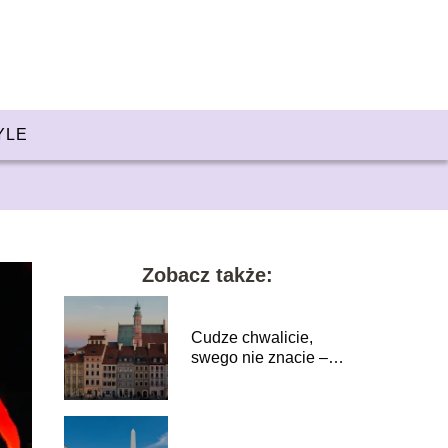
YLE
Zobacz także:
Cudze chwalicie,
swego nie znacie –
dlaczego lokalne
podróże to najlepszy
lek na
przebodźcowanie?